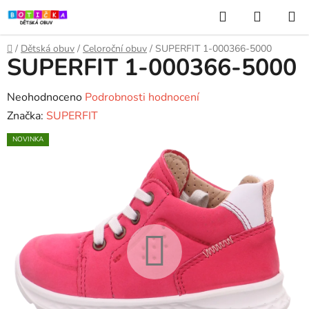
Přejít
Hledat
NÁKUP
na
KOŠÍK
obsah
Domů
/
Dětská obuv
/
Celoroční obuv
/
SUPERFIT 1-000366-5000
SUPERFIT 1-000366-5000
Průměrné
Neohodnoceno
Podrobnosti hodnocení
hodnocení
Značka:
SUPERFIT
produktu
NOVINKA
je
0,0
z
5
hvězdiček.