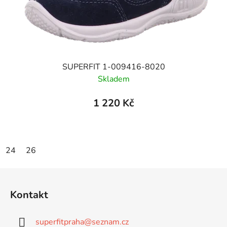
SUPERFIT 1-009416-8020
Skladem
1 220 Kč
24
26
Z
á
Kontakt
p
a
superfitpraha
@
seznam.cz