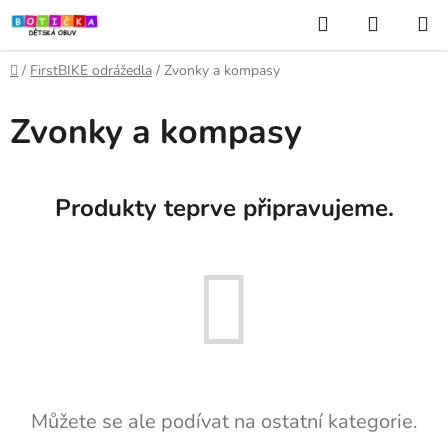
Přejít
Hledat
NÁKUP
na
KOŠÍK
obsah
Domů
/
FirstBIKE odrážedla
/
Zvonky a kompasy
Zvonky a kompasy
Produkty teprve připravujeme.
Můžete se ale podívat na ostatní kategorie.