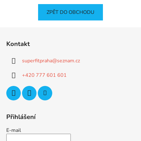
ZPĚT DO OBCHODU
Z
á
Kontakt
p
a
superfitpraha
@
seznam.cz
t
í
+420 777 601 601
Přihlášení
E-mail