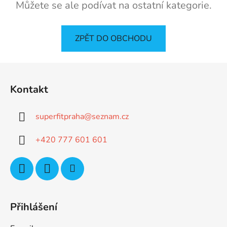
Můžete se ale podívat na ostatní kategorie.
ZPĚT DO OBCHODU
Z
á
Kontakt
p
a
superfitpraha
@
seznam.cz
t
í
+420 777 601 601
Přihlášení