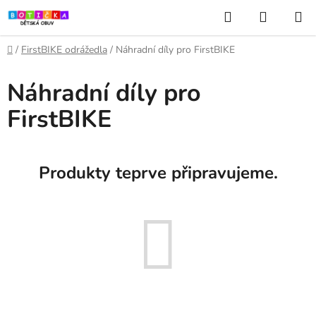
Přejít
Hledat
NÁKUP
na
KOŠÍK
obsah
Domů
/
FirstBIKE odrážedla
/
Náhradní díly pro FirstBIKE
Náhradní díly pro
FirstBIKE
Produkty teprve připravujeme.