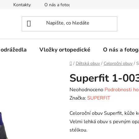
Kontakty
O nás a fotogalerie
Hodnocení obchodu
 odrážedla
Vložky ortopedické
O nás a fotog
Domů
/
Dětská obuv
/
Celoroční obuv
/
S
Superfit 1-00
Průměrné
Neohodnoceno
Podrobnosti ho
hodnocení
Značka:
SUPERFIT
produktu
Celoroční obuv Superfit, kůže k
je
Velmi lehká obuv s pevným opa
0,0
stélkou.
z