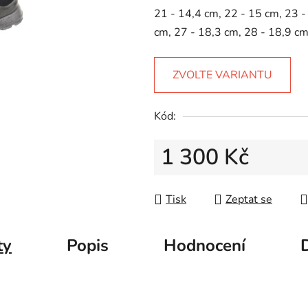
5
21 - 14,4 cm, 22 - 15 cm, 23 -
hvězdiček.
cm, 27 - 18,3 cm, 28 - 18,9 c
ZVOLTE VARIANTU
Kód:
1 300 Kč
Měrná cena:
Tisk
Zeptat se
ty
Popis
Hodnocení