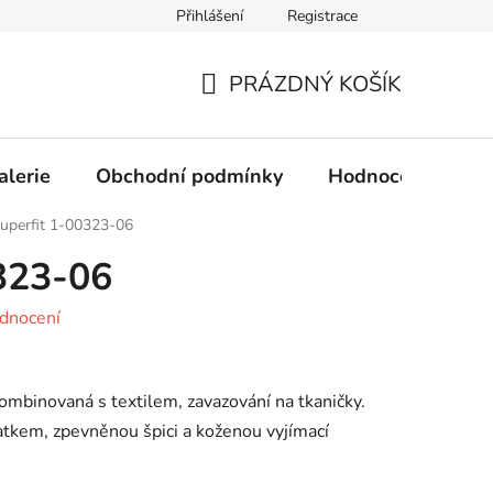
Přihlášení
Registrace
Obchodní podmínky
Ochrana osobních údajů
PRÁZDNÝ KOŠÍK
NÁKUPNÍ
KOŠÍK
alerie
Obchodní podmínky
Hodnocení obcho
uperfit 1-00323-06
323-06
dnocení
ombinovaná s textilem, zavazování na tkaničky.
tkem, zpevněnou špici a koženou vyjímací