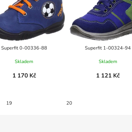
Superfit 0-00336-88
Superfit 1-00324-94
Skladem
Skladem
1 170 Kč
1 121 Kč
8
19
20