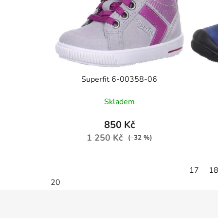
Superfit 6-00358-06
Skladem
850 Kč
1 250 Kč
(–32 %)
17
1
20
Z