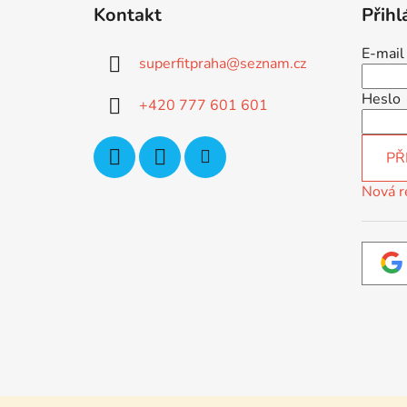
á
Kontakt
Přihl
p
a
E-mail
superfitpraha
@
seznam.cz
t
í
Heslo
+420 777 601 601
PŘ
Nová r