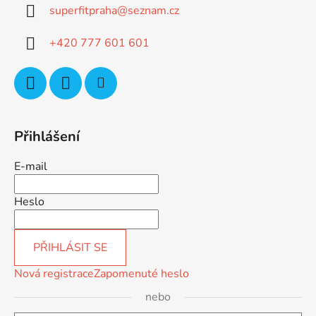
superfitpraha
@
seznam.cz
t
í
+420 777 601 601
Přihlášení
E-mail
Heslo
PŘIHLÁSIT SE
Nová registrace
Zapomenuté heslo
nebo