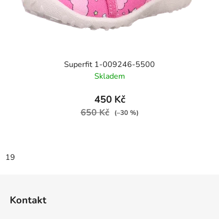
Superfit 1-009246-5500
Skladem
450 Kč
650 Kč
(–30 %)
19
Z
á
Kontakt
p
a