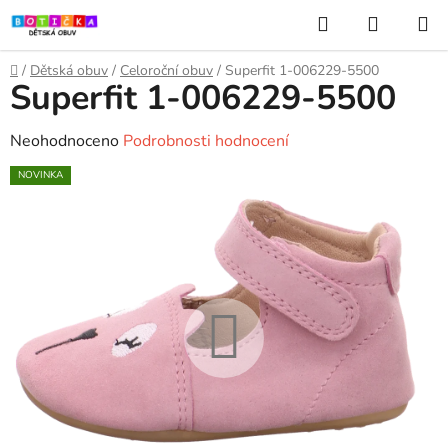
Přejít
Hledat
NÁKUP
na
KOŠÍK
obsah
Domů
/
Dětská obuv
/
Celoroční obuv
/
Superfit 1-006229-5500
Superfit 1-006229-5500
Průměrné
Neohodnoceno
Podrobnosti hodnocení
hodnocení
NOVINKA
produktu
je
0,0
z
5
hvězdiček.