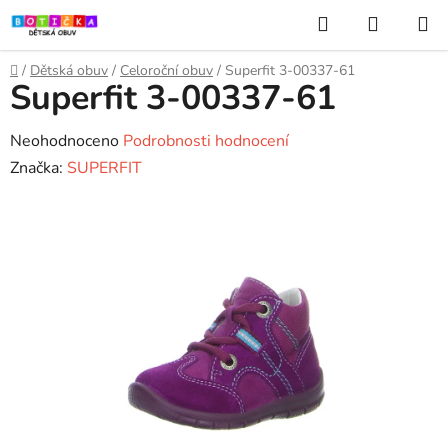
Přejít
Hledat
NÁKUP
na
KOŠÍK
obsah
Domů
/
Dětská obuv
/
Celoroční obuv
/
Superfit 3-00337-61
Superfit 3-00337-61
Průměrné
Neohodnoceno
Podrobnosti hodnocení
hodnocení
Značka:
SUPERFIT
produktu
je
0,0
z
5
hvězdiček.