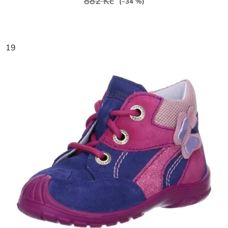
882 Kč
(–34 %)
19