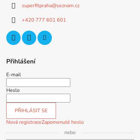
a
superfitpraha
@
seznam.cz
t
í
+420 777 601 601
Přihlášení
E-mail
Heslo
PŘIHLÁSIT SE
Nová registrace
Zapomenuté heslo
nebo