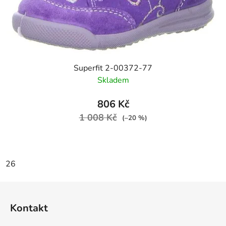
Superfit 2-00372-77
Skladem
806 Kč
1 008 Kč
(–20 %)
26
Z
á
Kontakt
p