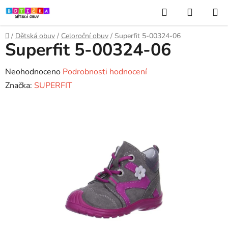
Přejít
Hledat
NÁKUP
na
KOŠÍK
obsah
Domů
/
Dětská obuv
/
Celoroční obuv
/
Superfit 5-00324-06
Superfit 5-00324-06
Průměrné
Neohodnoceno
Podrobnosti hodnocení
hodnocení
Značka:
SUPERFIT
produktu
je
0,0
z
5
hvězdiček.