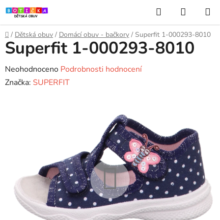
Přejít
Hledat
NÁKUP
na
KOŠÍK
obsah
Domů
/
Dětská obuv
/
Domácí obuv - bačkory
/
Superfit 1-000293-8010
Superfit 1-000293-8010
Průměrné
Neohodnoceno
Podrobnosti hodnocení
hodnocení
Značka:
SUPERFIT
produktu
je
0,0
z
5
hvězdiček.