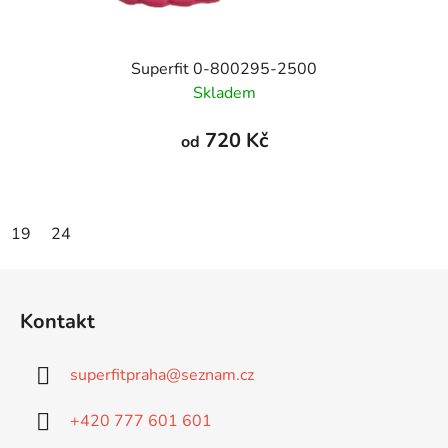
Superfit 0-800295-2500
Skladem
720 Kč
od
19
24
Z
á
Kontakt
p
a
superfitpraha
@
seznam.cz
t
í
+420 777 601 601