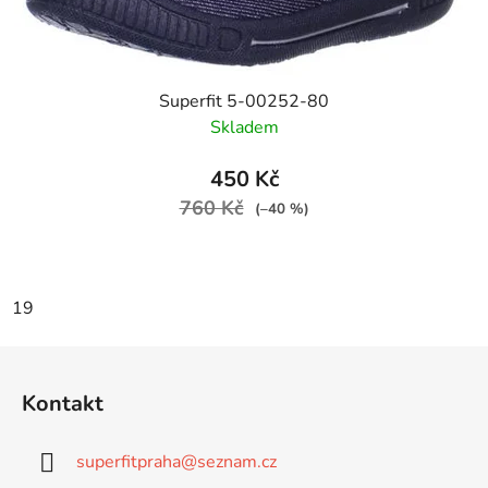
Superfit 5-00252-80
Skladem
450 Kč
760 Kč
(–40 %)
19
Z
á
Kontakt
p
a
superfitpraha
@
seznam.cz
t