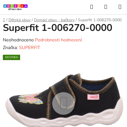
Přejít
Hledat
NÁKUP
na
KOŠÍK
obsah
Domů
/
Dětská obuv
/
Domácí obuv - bačkory
/
Superfit 1-006270-0000
Superfit 1-006270-0000
Průměrné
Neohodnoceno
Podrobnosti hodnocení
hodnocení
Značka:
SUPERFIT
produktu
NOVINKA
je
0,0
z
5
hvězdiček.