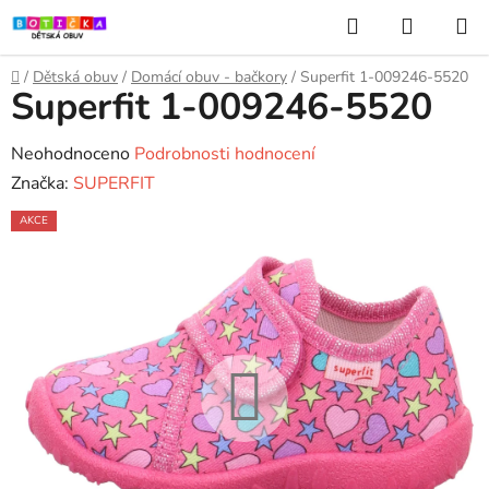
Přejít
Hledat
NÁKUP
na
KOŠÍK
obsah
Domů
/
Dětská obuv
/
Domácí obuv - bačkory
/
Superfit 1-009246-5520
Superfit 1-009246-5520
Průměrné
Neohodnoceno
Podrobnosti hodnocení
hodnocení
Značka:
SUPERFIT
produktu
AKCE
je
0,0
z
5
hvězdiček.