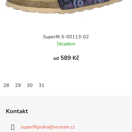
Superfit 5-00113-02
Skladem
589 Kč
od
28
29
30
31
Z
á
Kontakt
p
a
superfitpraha
@
seznam.cz
t