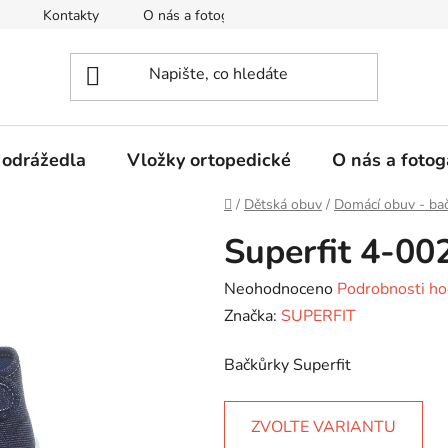
Kontakty
O nás a fotogalerie
Hodnocení obchodu
 odrážedla
Vložky ortopedické
O nás a fotog
Domů
/
Dětská obuv
/
Domácí obuv - ba
Superfit 4-00
Průměrné
Neohodnoceno
Podrobnosti ho
hodnocení
Značka:
SUPERFIT
produktu
Bačkůrky Superfit
je
0,0
z
ZVOLTE VARIANTU