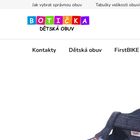
Přejít
Jak vybrat správnou obuv
Tabulky velikosti obuvi
na
obsah
Kontakty
Dětská obuv
FirstBIKE