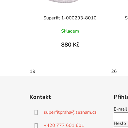
Superfit 1-000293-8010
S
Skladem
880 Kč
19
26
Z
á
Kontakt
Přihl
p
a
E-mail
superfitpraha
@
seznam.cz
t
í
Heslo
+420 777 601 601