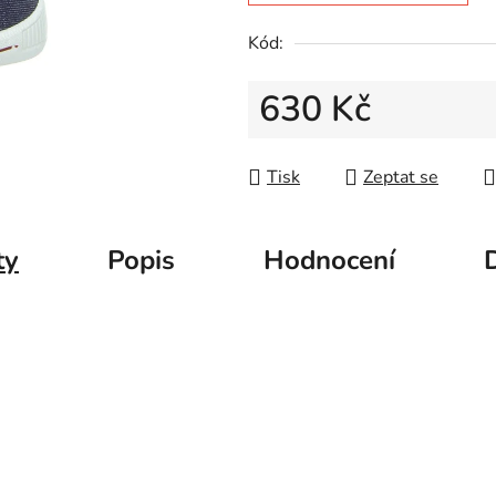
5
hvězdiček.
Kód:
630 Kč
Měrná cena:
Tisk
Zeptat se
ty
Popis
Hodnocení