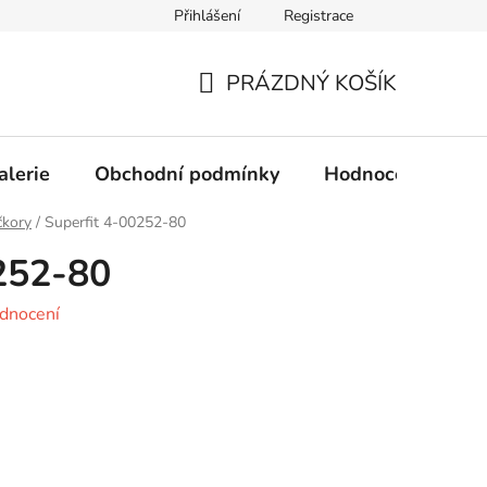
Přihlášení
Registrace
Obchodní podmínky
Ochrana osobních údajů
PRÁZDNÝ KOŠÍK
NÁKUPNÍ
KOŠÍK
alerie
Obchodní podmínky
Hodnocení obcho
čkory
/
Superfit 4-00252-80
252-80
dnocení