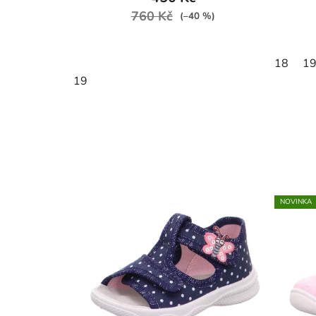
760 Kč
(–40 %)
18
1
19
NOVINKA