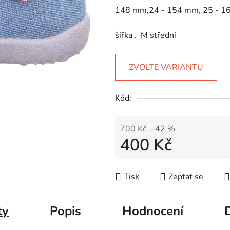
5
148 mm,24 - 154 mm, 25 - 1
hvězdiček.
šířka . M střední
ZVOLTE VARIANTU
Kód:
700 Kč
–42 %
400 Kč
Měrná cena:
Tisk
Zeptat se
ty
Popis
Hodnocení