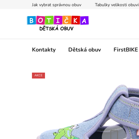
Přejít
Jak vybrat správnou obuv
Tabulky velikosti obuvi
na
obsah
Kontakty
Dětská obuv
FirstBIKE
AKCE