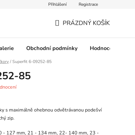
Přihlášení
Registrace
Obchodní podmínky
Ochrana osobních údajů
PRÁZDNÝ KOŠÍK
NÁKUPNÍ
KOŠÍK
alerie
Obchodní podmínky
Hodnocení obcho
čkory
/
Superfit 6-09252-85
252-85
dnocení
rky s maximálně ohebnou odvětrávanou podešví
hý zip.
0 - 127 mm, 21 - 134 mm, 22- 140 mm, 23 -