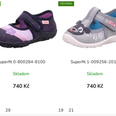
NOVINKA
uperfit 0-800284-8100
Superfit 1-009256-20
Skladem
Skladem
740 Kč
740 Kč
6
29
19
21