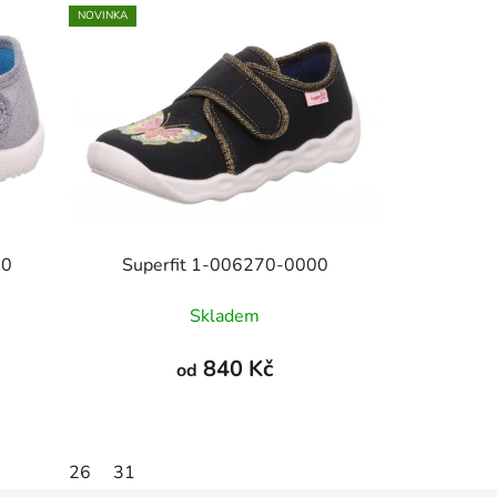
NOVINKA
10
Superfit 1-006270-0000
Skladem
840 Kč
od
26
31