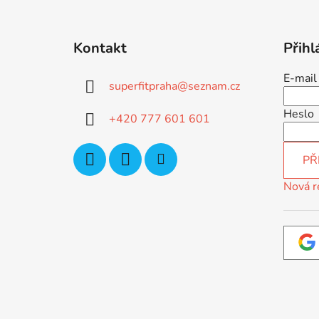
Z
á
Kontakt
Přihl
p
a
E-mail
superfitpraha
@
seznam.cz
t
í
Heslo
+420 777 601 601
PŘ
Nová r