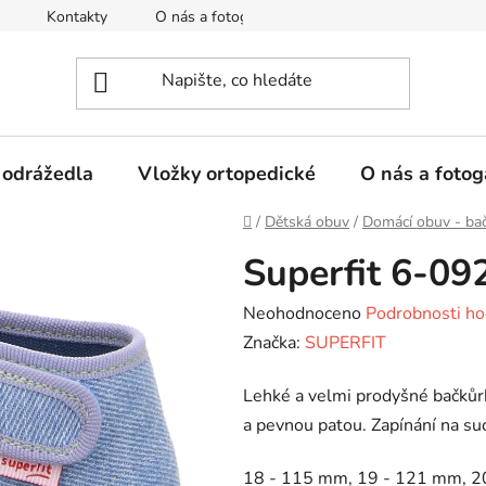
Kontakty
O nás a fotogalerie
Hodnocení obchodu
 odrážedla
Vložky ortopedické
O nás a fotog
Domů
/
Dětská obuv
/
Domácí obuv - ba
Superfit 6-09
Průměrné
Neohodnoceno
Podrobnosti ho
hodnocení
Značka:
SUPERFIT
produktu
Lehké a velmi prodyšné bačků
je
a pevnou patou. Zapínání na suc
0,0
z
18 - 115 mm, 19 - 121 mm, 2