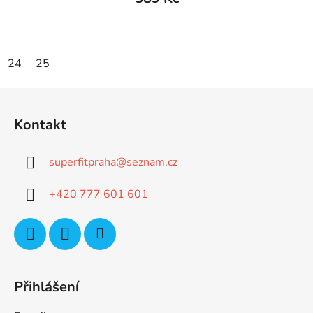
24
25
Z
á
Kontakt
p
a
superfitpraha
@
seznam.cz
t
í
+420 777 601 601
Přihlášení