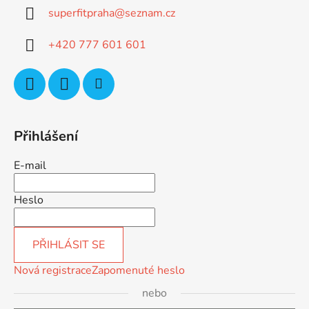
a
superfitpraha
@
seznam.cz
t
í
+420 777 601 601
Přihlášení
E-mail
Heslo
PŘIHLÁSIT SE
Nová registrace
Zapomenuté heslo
nebo