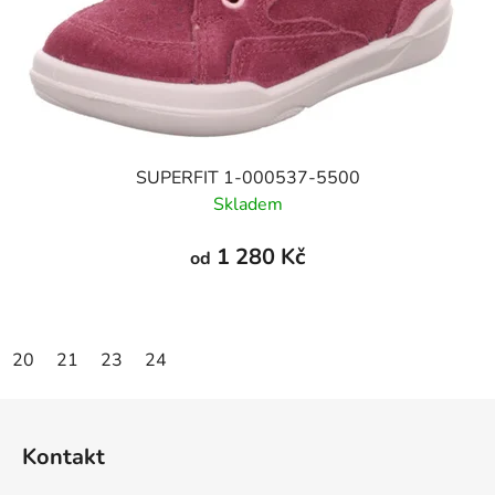
SUPERFIT 1-000537-5500
Skladem
1 280 Kč
od
20
21
23
24
Z
á
Kontakt
p