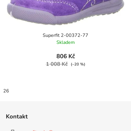
Superfit 2-00372-77
Skladem
806 Kč
1 008 Kč
(–20 %)
26
Z
á
Kontakt
p
a