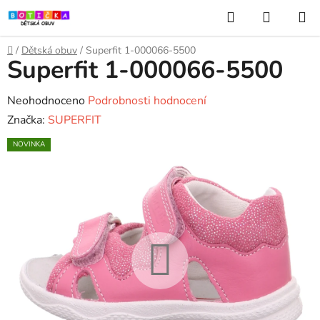
Přejít
Hledat
NÁKUP
na
KOŠÍK
obsah
Domů
/
Dětská obuv
/
Superfit 1-000066-5500
Superfit 1-000066-5500
Průměrné
Neohodnoceno
Podrobnosti hodnocení
hodnocení
Značka:
SUPERFIT
produktu
NOVINKA
je
0,0
z
5
hvězdiček.