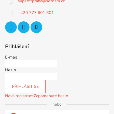
superfitpraha
@
seznam.cz
t
í
+420 777 601 601
Přihlášení
E-mail
Heslo
PŘIHLÁSIT SE
Nová registrace
Zapomenuté heslo
nebo