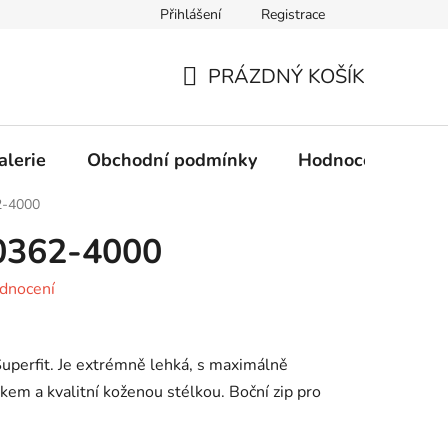
Přihlášení
Registrace
Obchodní podmínky
Ochrana osobních údajů
PRÁZDNÝ KOŠÍK
NÁKUPNÍ
KOŠÍK
alerie
Obchodní podmínky
Hodnocení obcho
2-4000
00362-4000
dnocení
uperfit. Je extrémně lehká, s maximálně
m a kvalitní koženou stélkou. Boční zip pro