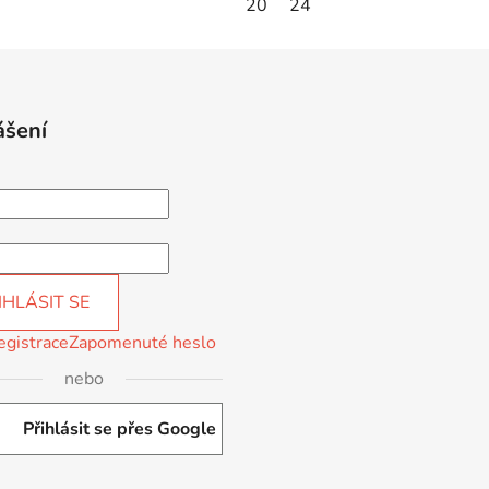
20
24
ášení
IHLÁSIT SE
egistrace
Zapomenuté heslo
nebo
Přihlásit se přes Google