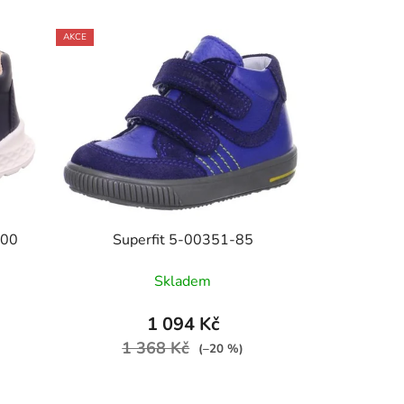
AKCE
000
Superfit 5-00351-85
Skladem
1 094 Kč
1 368 Kč
(–20 %)