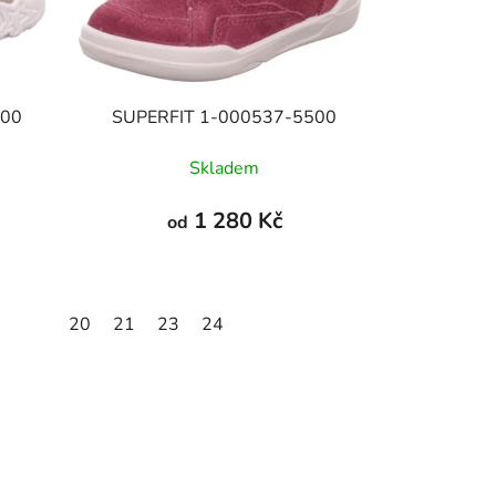
000
SUPERFIT 1-000537-5500
Skladem
1 280 Kč
od
20
21
23
24