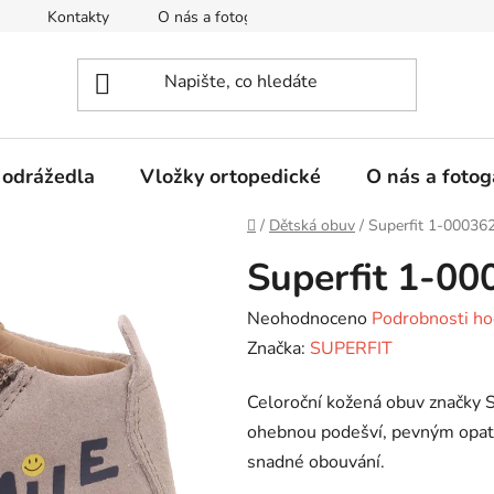
Kontakty
O nás a fotogalerie
Hodnocení obchodu
 odrážedla
Vložky ortopedické
O nás a fotog
Domů
/
Dětská obuv
/
Superfit 1-00036
Superfit 1-0
Průměrné
Neohodnoceno
Podrobnosti ho
hodnocení
Značka:
SUPERFIT
produktu
Celoroční kožená obuv značky S
je
ohebnou podešví, pevným opatke
0,0
snadné obouvání.
z