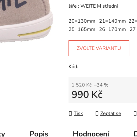
5
šíře : WEITE M střední
hvězdiček.
20=130mm 21=140mm 22
25=165mm 26=170mm 27
ZVOLTE VARIANTU
Kód:
1 520 Kč
–34 %
990 Kč
Měrná cena:
Tisk
Zeptat se
ty
Popis
Hodnocení