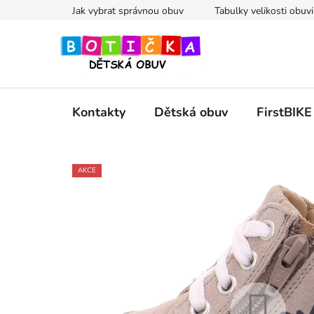
Přejít
Jak vybrat správnou obuv
Tabulky velikosti obuvi
na
obsah
Kontakty
Dětská obuv
FirstBIKE
AKCE