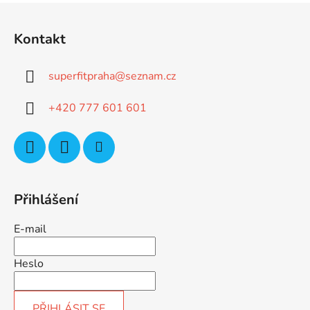
Z
á
Kontakt
p
a
superfitpraha
@
seznam.cz
t
í
+420 777 601 601
Přihlášení
E-mail
Heslo
PŘIHLÁSIT SE