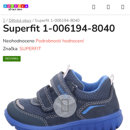
Přejít
Hledat
NÁKUP
na
KOŠÍK
obsah
Domů
/
Dětská obuv
/
Superfit 1-006194-8040
Superfit 1-006194-8040
Průměrné
Neohodnoceno
Podrobnosti hodnocení
hodnocení
Značka:
SUPERFIT
produktu
NOVINKA
je
0,0
z
5
hvězdiček.