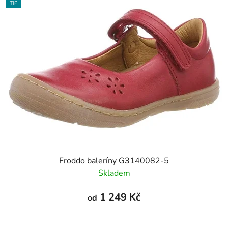
TIP
Froddo baleríny G3140082-5
Skladem
1 249 Kč
od