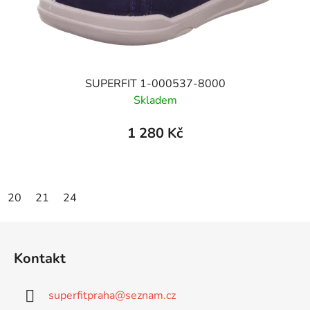
SUPERFIT 1-000537-8000
Skladem
1 280 Kč
20
21
24
Z
á
Kontakt
p
a
superfitpraha
@
seznam.cz
t