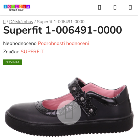
Přejít
Hledat
NÁKUP
na
KOŠÍK
obsah
Domů
/
Dětská obuv
/
Superfit 1-006491-0000
Superfit 1-006491-0000
Průměrné
Neohodnoceno
Podrobnosti hodnocení
hodnocení
Značka:
SUPERFIT
produktu
NOVINKA
je
0,0
z
5
hvězdiček.