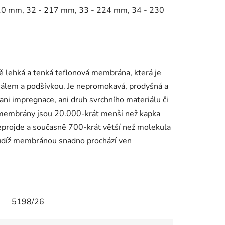
0 mm, 32 - 217 mm, 33 - 224 mm, 34 - 230
lehká a tenká teflonová membrána, která je
álem a podšívkou. Je nepromokavá, prodyšná a
ani impregnace, ani druh svrchního materiálu či
o membrány jsou 20.000-krát menší než kapka
projde a současně 700-krát větší než molekula
 tudíž membránou snadno prochází ven
5198/26