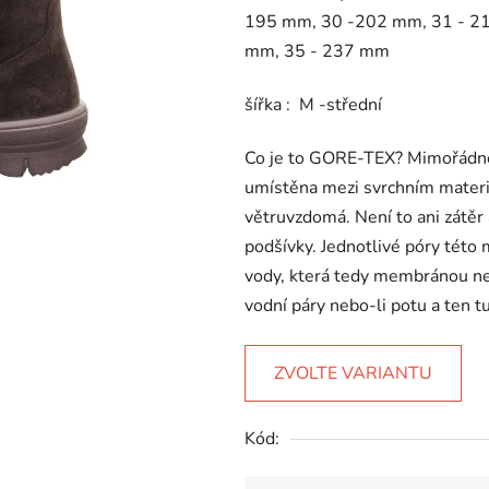
5
195 mm, 30 -202 mm, 31 - 21
hvězdiček.
mm, 35 - 237 mm
šířka : M -střední
Co je to GORE-TEX? Mimořádně 
umístěna mezi svrchním materi
větruvzdomá. Není to ani zátěr 
podšívky. Jednotlivé póry tét
vody, která tedy membránou ne
vodní páry nebo-li potu a ten
ZVOLTE VARIANTU
Kód: