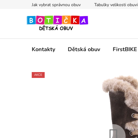
Přejít
Jak vybrat správnou obuv
Tabulky velikosti obuvi
na
obsah
Kontakty
Dětská obuv
FirstBIKE
AKCE