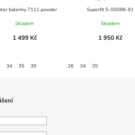
hter baleríny 7111 powder
Superfit 5-00098-91
Skladem
Skladem
1 499 Kč
1 950 Kč
1
34
35
39
26
34
35
ášení