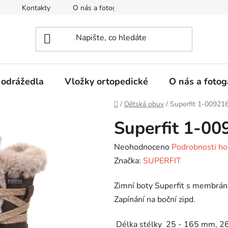
Kontakty
O nás a fotogalerie
Hodnocení obchodu
 odrážedla
Vložky ortopedické
O nás a fotog
Domů
/
Dětská obuv
/
Superfit 1-00921
Superfit 1-0
Průměrné
Neohodnoceno
Podrobnosti ho
hodnocení
Značka:
SUPERFIT
produktu
Zimní boty Superfit s membrán
je
Zapínání na boční zipd.
0,0
z
Délka stélky 25 - 165 mm, 2