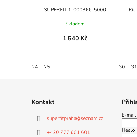
SUPERFIT 1-000366-5000
Ric
Skladem
1 540 Kč
24
25
30
3
Z
á
Kontakt
Přihl
p
a
E-mail
superfitpraha
@
seznam.cz
t
í
Heslo
+420 777 601 601