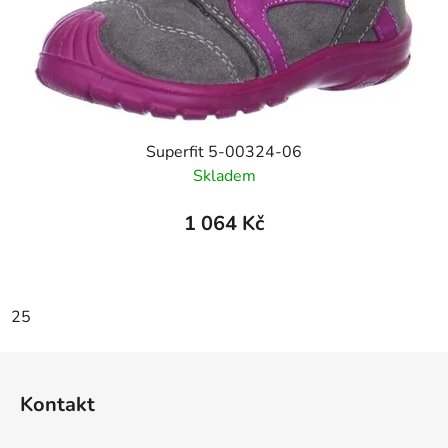
Superfit 5-00324-06
Skladem
1 064 Kč
25
Z
á
Kontakt
p
a