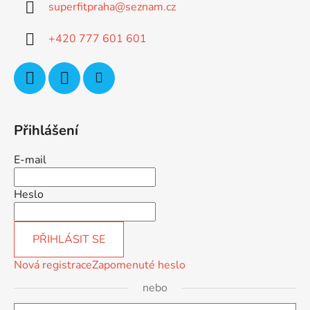
superfitpraha
@
seznam.cz
t
í
+420 777 601 601
Přihlášení
E-mail
Heslo
PŘIHLÁSIT SE
Nová registrace
Zapomenuté heslo
nebo