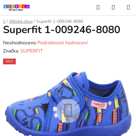
Přejít
Hledat
NÁKUP
na
KOŠÍK
obsah
Domů
/
Dětská obuv
/
Superfit 1-009246-8080
Superfit 1-009246-8080
Průměrné
Neohodnoceno
Podrobnosti hodnocení
hodnocení
Značka:
SUPERFIT
produktu
AKCE
je
0,0
z
5
hvězdiček.