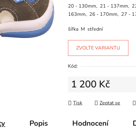
5
20 - 130mm, 21 - 137mm, 2
hvězdiček.
163mm, 26 - 170mm, 27 - 
šířka M střední
ZVOLTE VARIANTU
Kód:
1 200 Kč
Měrná cena:
Tisk
Zeptat se
ty
Popis
Hodnocení