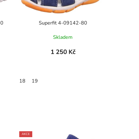
00
Superfit 4-09142-80
Skladem
1 250 Kč
18
19
AKCE