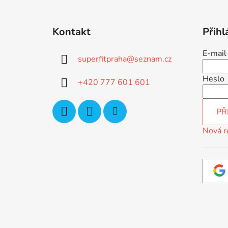
Z
á
Kontakt
Přihl
p
a
E-mail
superfitpraha
@
seznam.cz
t
í
Heslo
+420 777 601 601
PŘ
Nová r