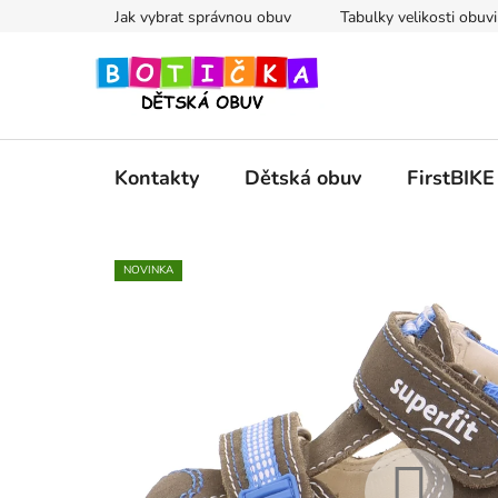
Přejít
Jak vybrat správnou obuv
Tabulky velikosti obuvi
na
obsah
Kontakty
Dětská obuv
FirstBIKE
NOVINKA