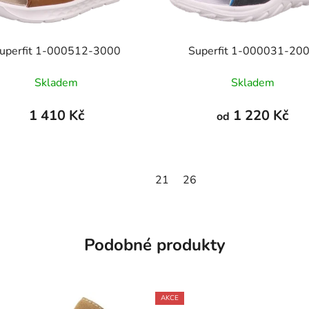
uperfit 1-000512-3000
Superfit 1-000031-20
Skladem
Skladem
1 410 Kč
1 220 Kč
od
21
26
Podobné produkty
AKCE