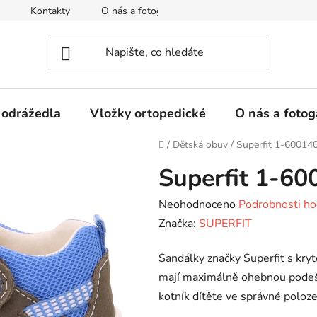
Kontakty
O nás a fotogalerie
Hodnocení obchodu
 odrážedla
Vložky ortopedické
O nás a fotog
Domů
/
Dětská obuv
/
Superfit 1-60014
Superfit 1-6
Průměrné
Neohodnoceno
Podrobnosti ho
hodnocení
Značka:
SUPERFIT
produktu
Sandálky značky Superfit s kryt
je
mají maximálně ohebnou podešev
0,0
kotník dítěte ve správné poloze
z