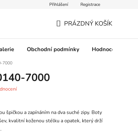
Přihlášení
Registrace
Obchodní podmínky
Ochrana osobních údajů
PRÁZDNÝ KOŠÍK
NÁKUPNÍ
KOŠÍK
alerie
Obchodní podmínky
Hodnocení obcho
0-7000
00140-7000
dnocení
ou špičkou a zapínáním na dva suché zipy. Boty
, kvalitní koženou stélku a opatek, který drží
.