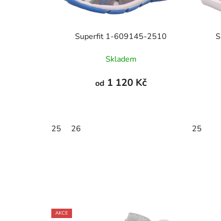
Superfit 1-609145-2510
S
Skladem
1 120 Kč
od
25
26
25
AKCE