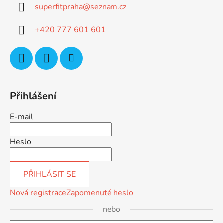
superfitpraha
@
seznam.cz
t
í
+420 777 601 601
Přihlášení
E-mail
Heslo
PŘIHLÁSIT SE
Nová registrace
Zapomenuté heslo
nebo