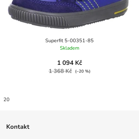
Superfit 5-00351-85
Skladem
1 094 Kč
1 368 Kč
(–20 %)
20
Z
á
Kontakt
p
a