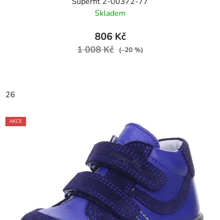
Superfit 2-00372-77
Skladem
806 Kč
1 008 Kč
(–20 %)
26
AKCE