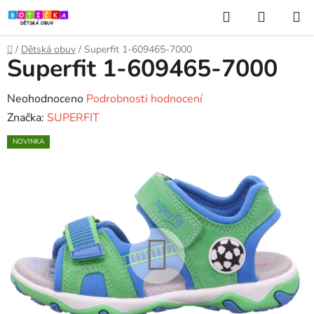
Přejít
Hledat
NÁKUP
na
KOŠÍK
obsah
Domů
/
Dětská obuv
/
Superfit 1-609465-7000
Superfit 1-609465-7000
Průměrné
Neohodnoceno
Podrobnosti hodnocení
hodnocení
Značka:
SUPERFIT
produktu
NOVINKA
je
0,0
z
5
hvězdiček.