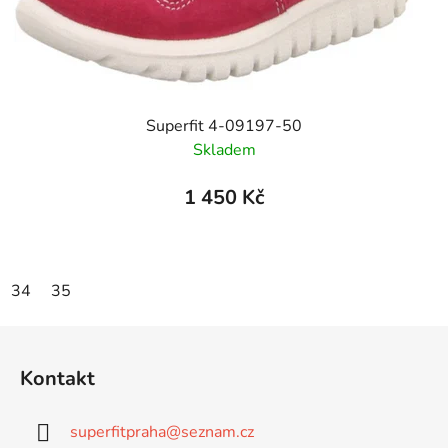
Superfit 4-09197-50
Skladem
1 450 Kč
34
35
Z
á
Kontakt
p
a
superfitpraha
@
seznam.cz
t