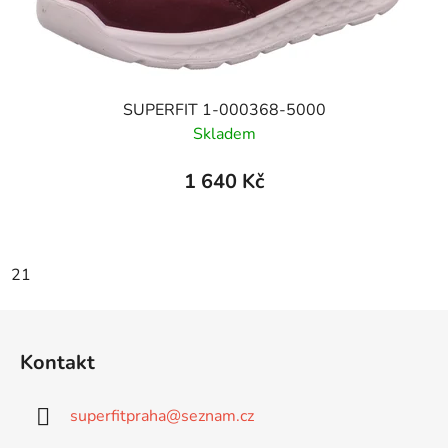
SUPERFIT 1-000368-5000
Skladem
1 640 Kč
21
Z
á
Kontakt
p
a
superfitpraha
@
seznam.cz
t