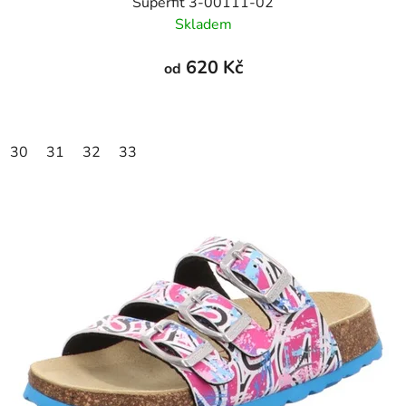
Superfit 3-00111-02
Skladem
620 Kč
od
30
31
32
33