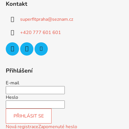
Kontakt
p
a
superfitpraha
@
seznam.cz
t
í
+420 777 601 601
Přihlášení
E-mail
Heslo
PŘIHLÁSIT SE
Nová registrace
Zapomenuté heslo