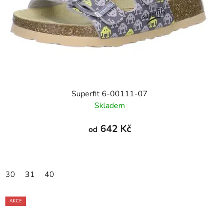
Superfit 6-00111-07
Skladem
642 Kč
od
30
31
40
AKCE