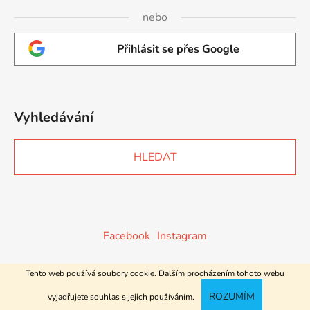
nebo
Přihlásit se přes Google
Vyhledávání
HLEDAT
Facebook
Instagram
Tento web používá soubory cookie. Dalším procházením tohoto webu
Vytvořil Shoptet
ROZUMÍM
vyjadřujete souhlas s jejich používáním.
Copyright 2026
Botička.eu
. Všechna práva vyhrazena.