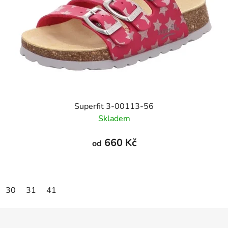
Superfit 3-00113-56
Skladem
660 Kč
od
30
31
41
Z
á