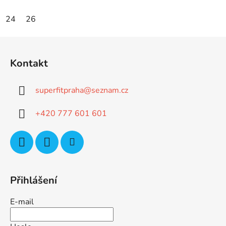
24
26
Z
á
Kontakt
p
a
superfitpraha
@
seznam.cz
t
í
+420 777 601 601
Přihlášení
E-mail