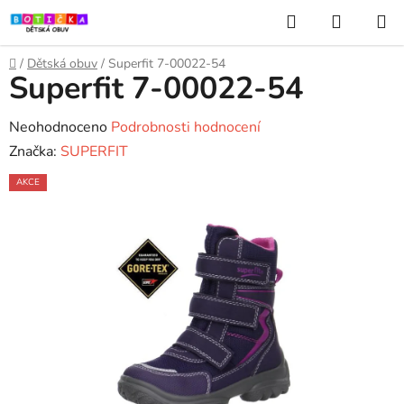
Přejít
Hledat
NÁKUP
na
KOŠÍK
obsah
Domů
/
Dětská obuv
/
Superfit 7-00022-54
Superfit 7-00022-54
Průměrné
Neohodnoceno
Podrobnosti hodnocení
hodnocení
Značka:
SUPERFIT
produktu
AKCE
je
0,0
z
5
hvězdiček.