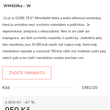
WMSšířka : W
Co je to GORE-TEX? Mimořádně lehká a tenká teflonová membrána,
která je umístěna mezi svrchním materiálem a podšívkou. Je
nepromokavá, prodyšná a větruvzdomá. Není to ani zátěr ani
impregnace, ani druh svrchního materiálu či podšívky. Jednotlivé póry
této membrány jsou 20.000-krát menší než kapka vody, která tedy
membránou neprojde a současně 700-krát větší než molekula vodní páry
nebo-li potu a ten tudíž membránou snadno prochází ven.
ZVOLTE VARIANTU
Kód:
1982/20
1 800 Kč
–47 %