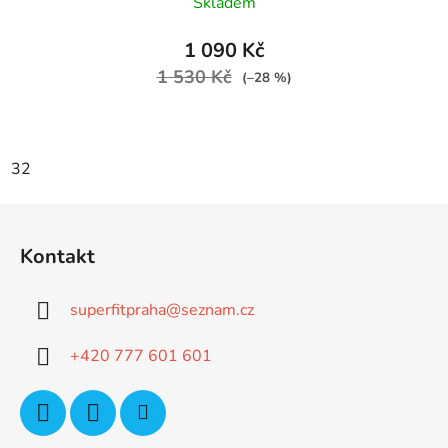
Skladem
1 090 Kč
1 530 Kč
(–28 %)
32
Z
á
Kontakt
p
a
superfitpraha
@
seznam.cz
t
í
+420 777 601 601