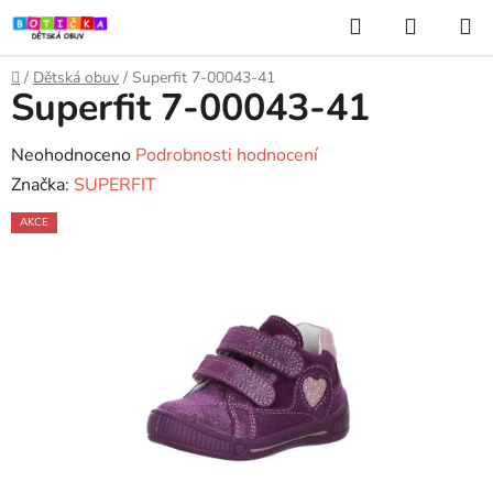
Přejít
Hledat
NÁKUP
na
KOŠÍK
obsah
Domů
/
Dětská obuv
/
Superfit 7-00043-41
Superfit 7-00043-41
Průměrné
Neohodnoceno
Podrobnosti hodnocení
hodnocení
Značka:
SUPERFIT
produktu
AKCE
je
0,0
z
5
hvězdiček.