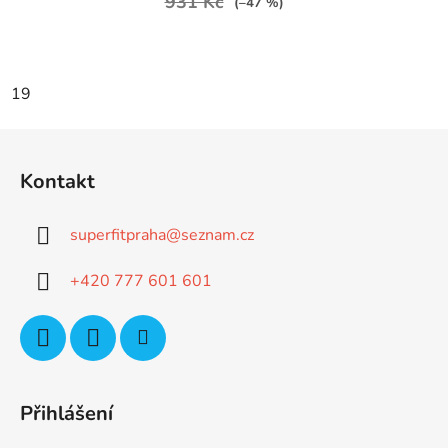
931 Kč
(–47 %)
19
Z
á
Kontakt
p
a
superfitpraha
@
seznam.cz
t
í
+420 777 601 601
Přihlášení