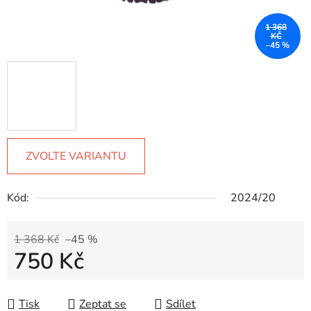
1 368
KČ
–45 %
ZVOLTE VARIANTU
Kód:
2024/20
1 368 Kč
–45 %
750 Kč
Měrná cena:
Tisk
Zeptat se
Sdílet