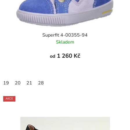
Superfit 4-00355-94
Skladem
1 260 Kč
od
19
20
21
28
AKCE