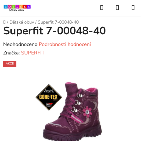
Přejít
Hledat
NÁKUP
na
KOŠÍK
obsah
Domů
/
Dětská obuv
/
Superfit 7-00048-40
Superfit 7-00048-40
Průměrné
Neohodnoceno
Podrobnosti hodnocení
hodnocení
Značka:
SUPERFIT
produktu
AKCE
je
0,0
z
5
hvězdiček.