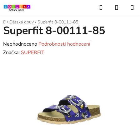
Přejít
Hledat
NÁKUP
na
KOŠÍK
obsah
Domů
/
Dětská obuv
/
Superfit 8-00111-85
Superfit 8-00111-85
Průměrné
Neohodnoceno
Podrobnosti hodnocení
hodnocení
Značka:
SUPERFIT
produktu
je
0,0
z
5
hvězdiček.