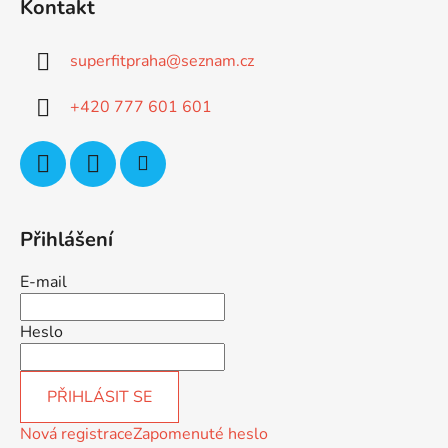
Kontakt
p
a
superfitpraha
@
seznam.cz
t
í
+420 777 601 601
Přihlášení
E-mail
Heslo
PŘIHLÁSIT SE
Nová registrace
Zapomenuté heslo