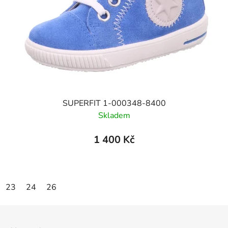
SUPERFIT 1-000348-8400
Skladem
1 400 Kč
23
24
26
Z
á