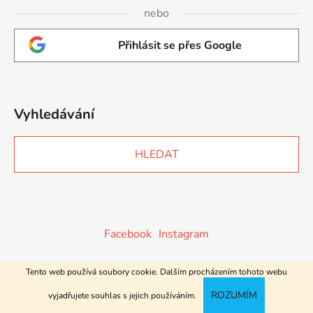
nebo
Přihlásit se přes Google
Vyhledávání
HLEDAT
Facebook
Instagram
Tento web používá soubory cookie. Dalším procházením tohoto webu
Vytvořil Shoptet
ROZUMÍM
vyjadřujete souhlas s jejich používáním.
Copyright 2026
Botička.eu
. Všechna práva vyhrazena.