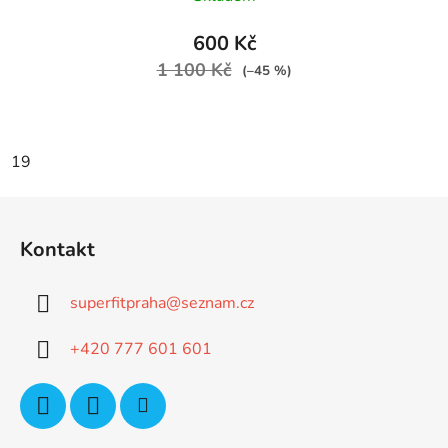
600 Kč
1 100 Kč
(–45 %)
19
Z
á
Kontakt
p
a
superfitpraha
@
seznam.cz
t
í
+420 777 601 601