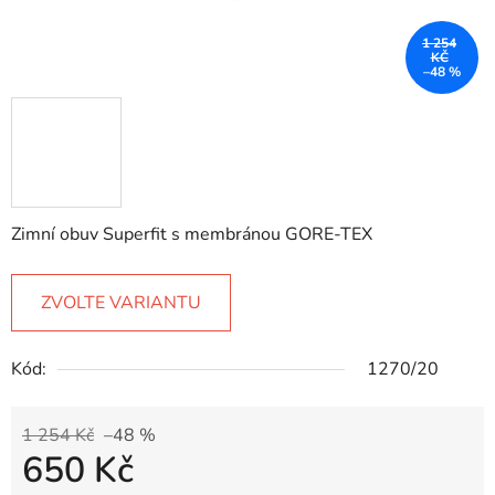
1 254
KČ
–48 %
Zimní obuv Superfit s membránou GORE-TEX
ZVOLTE VARIANTU
Kód:
1270/20
1 254 Kč
–48 %
650 Kč