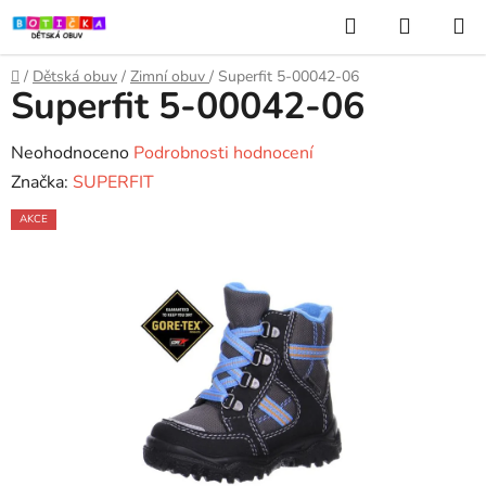
Přejít
Hledat
NÁKUP
na
KOŠÍK
obsah
Domů
/
Dětská obuv
/
Zimní obuv
/
Superfit 5-00042-06
Superfit 5-00042-06
Průměrné
Neohodnoceno
Podrobnosti hodnocení
hodnocení
Značka:
SUPERFIT
produktu
AKCE
je
0,0
z
5
hvězdiček.