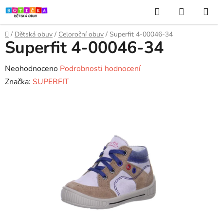
Přejít
Hledat
NÁKUP
na
KOŠÍK
obsah
Domů
/
Dětská obuv
/
Celoroční obuv
/
Superfit 4-00046-34
Superfit 4-00046-34
Průměrné
Neohodnoceno
Podrobnosti hodnocení
hodnocení
Značka:
SUPERFIT
produktu
je
0,0
z
5
hvězdiček.