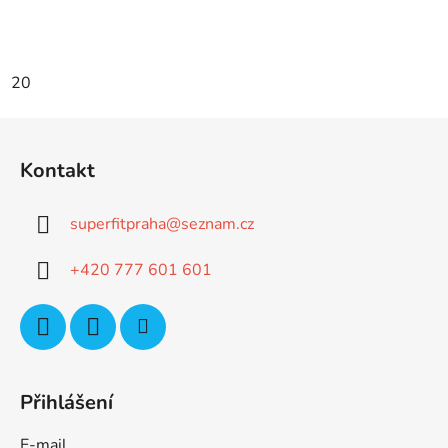
20
Z
á
Kontakt
p
a
superfitpraha
@
seznam.cz
t
í
+420 777 601 601
Přihlášení
E-mail