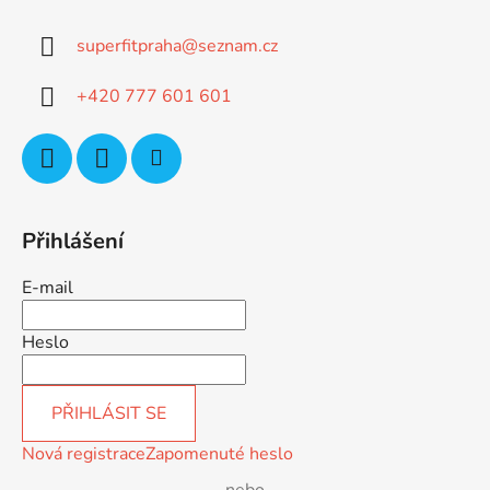
p
a
superfitpraha
@
seznam.cz
t
í
+420 777 601 601
Přihlášení
E-mail
Heslo
PŘIHLÁSIT SE
Nová registrace
Zapomenuté heslo