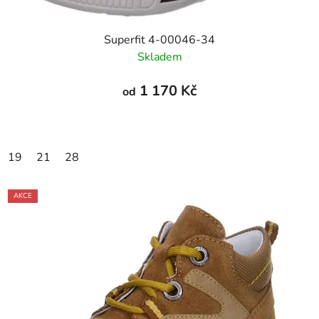
Superfit 4-00046-34
Skladem
1 170 Kč
od
19
21
28
AKCE