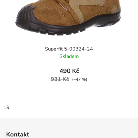
Superfit 5-00324-24
Skladem
490 Kč
931 Kč
(–47 %)
19
Z
á
Kontakt