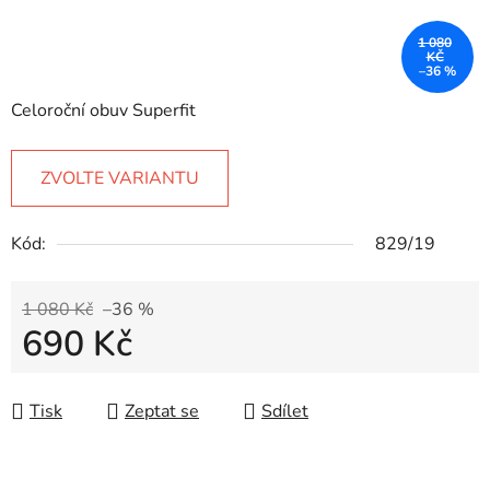
1 080
KČ
–36 %
Celoroční obuv Superfit
ZVOLTE VARIANTU
Kód:
829/19
1 080 Kč
–36 %
690 Kč
Měrná cena:
Tisk
Zeptat se
Sdílet