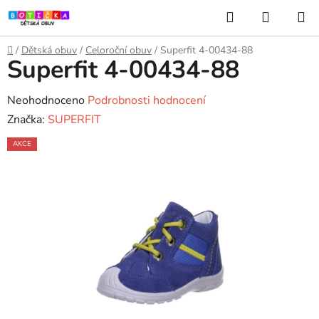
Přejít
Hledat
NÁKUP
na
KOŠÍK
obsah
Domů
/
Dětská obuv
/
Celoroční obuv
/
Superfit 4-00434-88
Superfit 4-00434-88
Průměrné
Neohodnoceno
Podrobnosti hodnocení
hodnocení
Značka:
SUPERFIT
produktu
AKCE
je
0,0
z
5
hvězdiček.