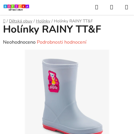
Přejít
Hledat
NÁKUP
na
KOŠÍK
obsah
Domů
/
Dětská obuv
/
Holínky
/
Holínky RAINY TT&F
Holínky RAINY TT&F
Průměrné
Neohodnoceno
Podrobnosti hodnocení
hodnocení
produktu
je
0,0
z
5
hvězdiček.