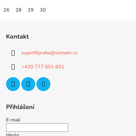
26
28
29
30
Z
á
Kontakt
p
a
superfitpraha
@
seznam.cz
t
í
+420 777 601 601
Přihlášení
E-mail
Heslo