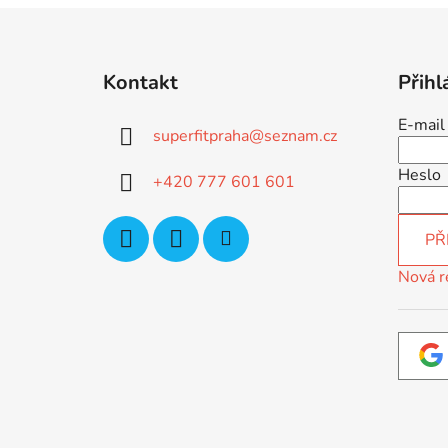
Z
á
Kontakt
Přihl
p
a
E-mail
superfitpraha
@
seznam.cz
t
í
Heslo
+420 777 601 601
PŘ
Nová r