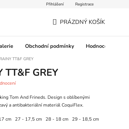
Přihlášení
Registrace
Obchodní podmínky
Ochrana osobních údajů
PRÁZDNÝ KOŠÍK
NÁKUPNÍ
KOŠÍK
alerie
Obchodní podmínky
Hodnocení obcho
 RAINY TT&F GREY
Y TT&F GREY
dnocení
lking Tom And Frineds. Design s oblíbenými
avý a antibakteriální materiál CoquiFlex.
17 cm 27 - 17,5 cm 28 - 18 cm 29 - 18,5 cm