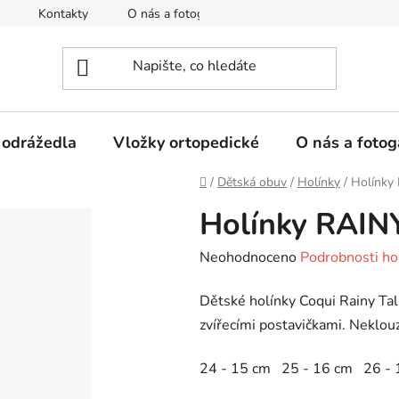
Kontakty
O nás a fotogalerie
Hodnocení obchodu
 odrážedla
Vložky ortopedické
O nás a fotog
Domů
/
Dětská obuv
/
Holínky
/
Holínky
Holínky RAIN
Průměrné
Neohodnoceno
Podrobnosti ho
hodnocení
Dětské holínky Coqui Rainy Ta
produktu
zvířecími postavičkami. Neklouz
je
0,0
24 - 15 cm 25 - 16 cm 26 - 
z