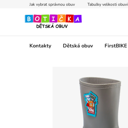
Přejít
Jak vybrat správnou obuv
Tabulky velikosti obuvi
na
obsah
Kontakty
Dětská obuv
FirstBIKE