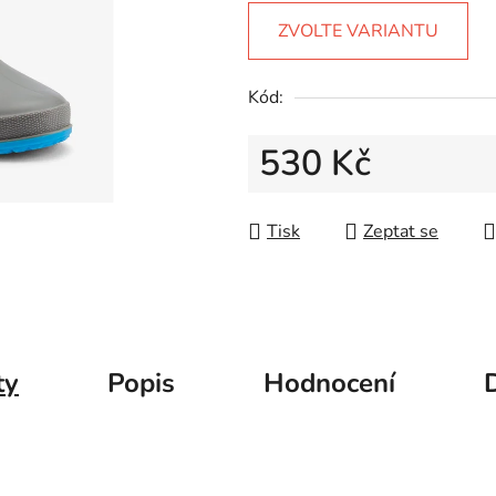
5
ZVOLTE VARIANTU
hvězdiček.
Kód:
530 Kč
Měrná cena:
Tisk
Zeptat se
ty
Popis
Hodnocení