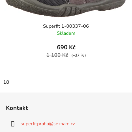
Superfit 1-00337-06
Skladem
690 Kč
1 100 Kč
(–37 %)
18
Z
á
Kontakt
p
a
superfitpraha
@
seznam.cz
t