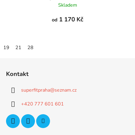
Skladem
1 170 Kč
od
19
21
28
Z
á
Kontakt
p
a
superfitpraha
@
seznam.cz
t
í
+420 777 601 601