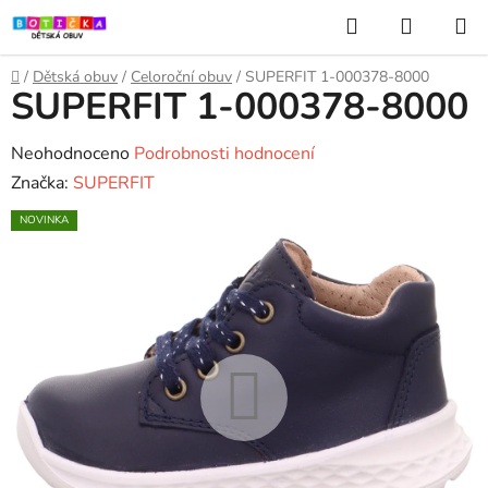
Přejít
Hledat
NÁKUP
na
KOŠÍK
obsah
Domů
/
Dětská obuv
/
Celoroční obuv
/
SUPERFIT 1-000378-8000
SUPERFIT 1-000378-8000
Průměrné
Neohodnoceno
Podrobnosti hodnocení
hodnocení
Značka:
SUPERFIT
produktu
NOVINKA
je
0,0
z
5
hvězdiček.