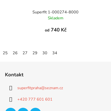
Superfit 1-000274-8000
Skladem
740 Kč
od
25
26
27
29
30
34
Z
á
Kontakt
p
a
superfitpraha
@
seznam.cz
t
í
+420 777 601 601