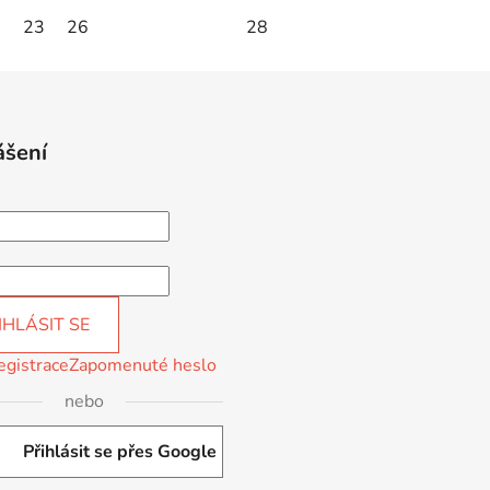
0
23
26
28
ášení
IHLÁSIT SE
egistrace
Zapomenuté heslo
nebo
Přihlásit se přes Google