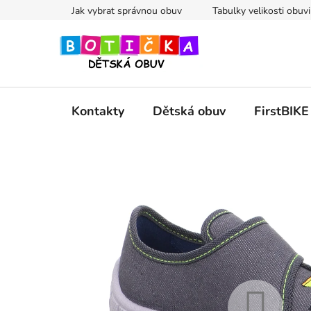
Přejít
Jak vybrat správnou obuv
Tabulky velikosti obuvi
na
obsah
Kontakty
Dětská obuv
FirstBIKE