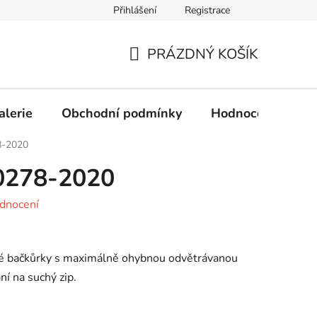
Přihlášení
Registrace
Obchodní podmínky
Ochrana osobních údajů
PRÁZDNÝ KOŠÍK
NÁKUPNÍ
KOŠÍK
alerie
Obchodní podmínky
Hodnocení obcho
8-2020
00278-2020
dnocení
né bačkůrky s maximálně ohybnou odvětrávanou
í na suchý zip.