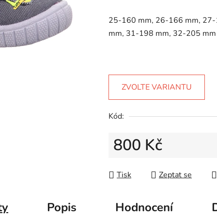
5
hvězdiček.
25-160 mm, 26-166 mm, 27-
mm, 31-198 mm, 32-205 mm
ZVOLTE VARIANTU
Kód:
800 Kč
Měrná cena:
Tisk
Zeptat se
ty
Popis
Hodnocení