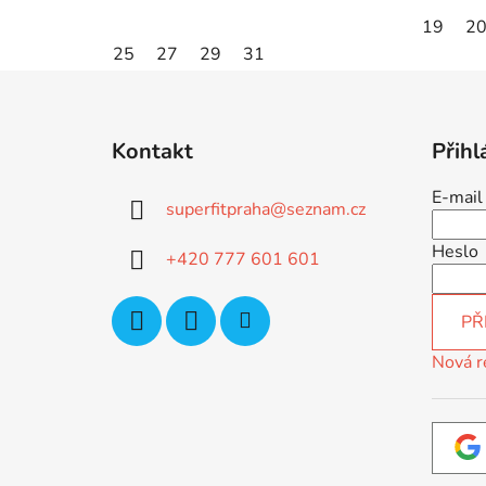
19
2
25
27
29
31
Z
á
Kontakt
Přihl
p
a
E-mail
superfitpraha
@
seznam.cz
t
í
Heslo
+420 777 601 601
PŘ
Nová r