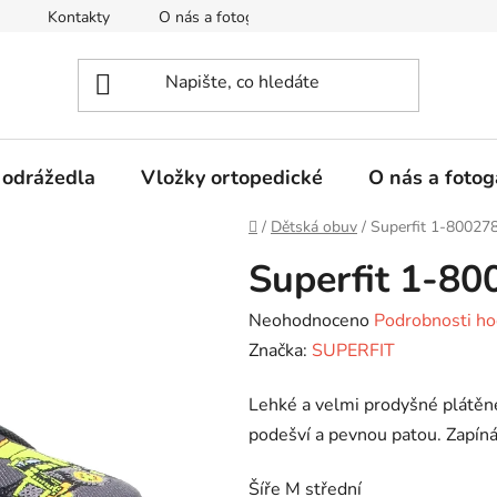
Kontakty
O nás a fotogalerie
Hodnocení obchodu
 odrážedla
Vložky ortopedické
O nás a fotog
Domů
/
Dětská obuv
/
Superfit 1-80027
Superfit 1-8
Průměrné
Neohodnoceno
Podrobnosti ho
hodnocení
Značka:
SUPERFIT
produktu
Lehké a velmi prodyšné plátě
je
podešví a pevnou patou. Zapínán
0,0
z
Šíře M střední