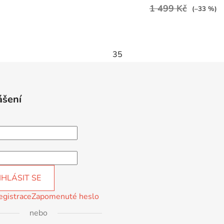
1 499 Kč
(–33 %)
35
ášení
IHLÁSIT SE
egistrace
Zapomenuté heslo
nebo