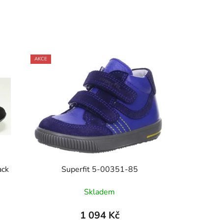
AKCE
ack
Superfit 5-00351-85
Skladem
1 094 Kč