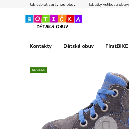
Přejít
Jak vybrat správnou obuv
Tabulky velikosti obuvi
na
obsah
Kontakty
Dětská obuv
FirstBIKE
NOVINKA