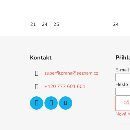
21
24
25
24
Z
á
Kontakt
Přihl
p
a
E-mail
superfitpraha
@
seznam.cz
t
í
Heslo
+420 777 601 601
PŘ
Nová r