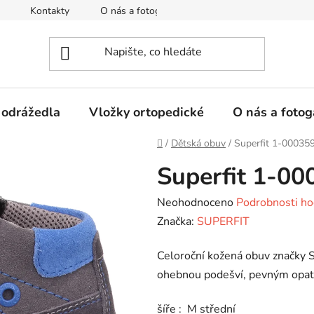
Kontakty
O nás a fotogalerie
Hodnocení obchodu
 odrážedla
Vložky ortopedické
O nás a fotog
Domů
/
Dětská obuv
/
Superfit 1-00035
Superfit 1-0
Průměrné
Neohodnoceno
Podrobnosti ho
hodnocení
Značka:
SUPERFIT
produktu
Celoroční kožená obuv značky S
je
ohebnou podešví, pevným opatk
0,0
z
šíře : M střední