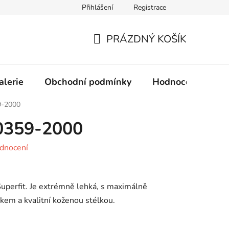
Přihlášení
Registrace
Obchodní podmínky
Ochrana osobních údajů
PRÁZDNÝ KOŠÍK
NÁKUPNÍ
KOŠÍK
alerie
Obchodní podmínky
Hodnocení obcho
9-2000
00359-2000
dnocení
uperfit. Je extrémně lehká, s maximálně
em a kvalitní koženou stélkou.