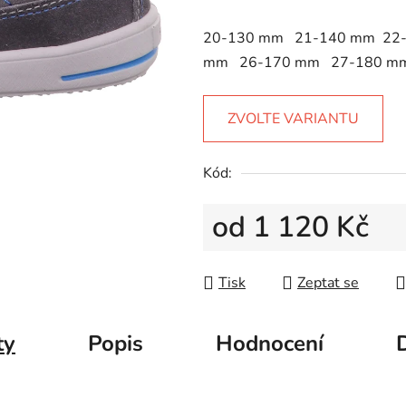
5
hvězdiček.
20-130 mm 21-140 mm 22
mm 26-170 mm 27-180 m
ZVOLTE VARIANTU
Kód:
od
1 120 Kč
Měrná cena:
Tisk
Zeptat se
ty
Popis
Hodnocení