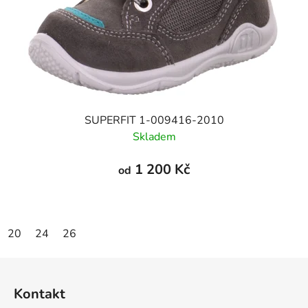
SUPERFIT 1-009416-2010
Skladem
1 200 Kč
od
20
24
26
Z
á
Kontakt
p