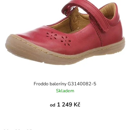
Froddo baleríny G3140082-5
Skladem
1 249 Kč
od