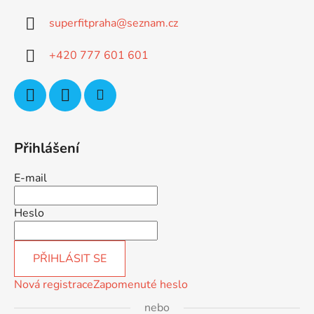
a
superfitpraha
@
seznam.cz
t
í
+420 777 601 601
Přihlášení
E-mail
Heslo
PŘIHLÁSIT SE
Nová registrace
Zapomenuté heslo
nebo