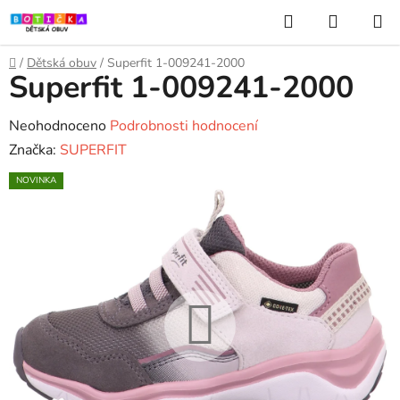
Přejít
Hledat
NÁKUP
na
KOŠÍK
obsah
Domů
/
Dětská obuv
/
Superfit 1-009241-2000
Superfit 1-009241-2000
Průměrné
Neohodnoceno
Podrobnosti hodnocení
hodnocení
Značka:
SUPERFIT
produktu
NOVINKA
je
0,0
z
5
hvězdiček.