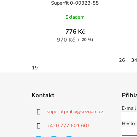
Superfit 0-00323-88
Skladem
776 Kč
970 Kč
(–20 %)
26
3
19
Z
á
Kontakt
Přihl
p
a
E-mail
superfitpraha
@
seznam.cz
t
í
Heslo
+420 777 601 601