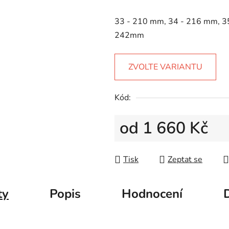
5
hvězdiček.
33 - 210 mm, 34 - 216 mm, 3
242mm
ZVOLTE VARIANTU
Kód:
od
1 660 Kč
Měrná cena:
Tisk
Zeptat se
ty
Popis
Hodnocení