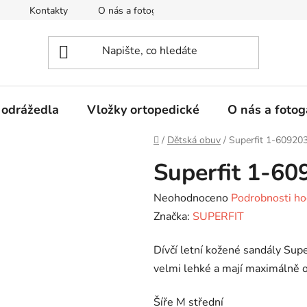
Kontakty
O nás a fotogalerie
Hodnocení obchodu
 odrážedla
Vložky ortopedické
O nás a fotog
Domů
/
Dětská obuv
/
Superfit 1-60920
Superfit 1-6
Průměrné
Neohodnoceno
Podrobnosti ho
hodnocení
Značka:
SUPERFIT
produktu
Dívčí letní kožené sandály Supe
je
velmi lehké a mají maximálně 
0,0
z
Šíře M střední