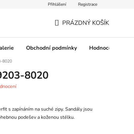
Přihlášení
Registrace
Obchodní podmínky
Ochrana osobních údajů
PRÁZDNÝ KOŠÍK
NÁKUPNÍ
KOŠÍK
alerie
Obchodní podmínky
Hodnocení obcho
3-8020
09203-8020
dnocení
rfit s zapínáním na suché zipy. Sandály jsou
ohebnou podešev a koženou stélku.