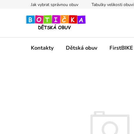
Přejít
Jak vybrat správnou obuv
Tabulky velikosti obuvi
na
obsah
Kontakty
Dětská obuv
FirstBIKE