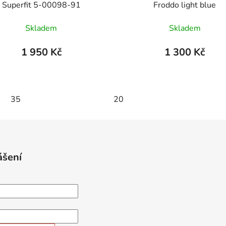
Superfit 5-00098-91
Froddo light blue
Skladem
Skladem
1 950 Kč
1 300 Kč
4
35
20
ášení