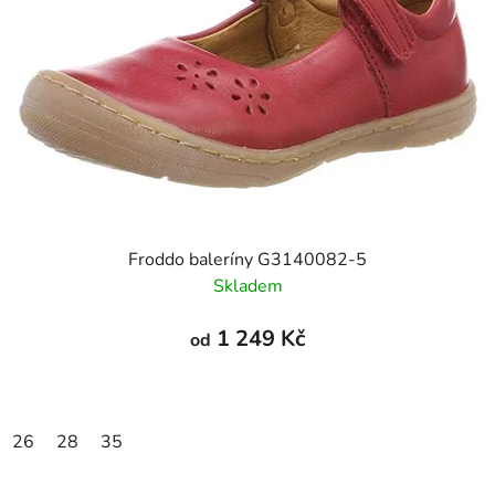
Froddo baleríny G3140082-5
Skladem
1 249 Kč
od
26
28
35