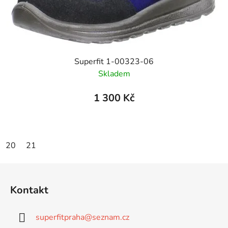
Superfit 1-00323-06
Skladem
1 300 Kč
20
21
Z
á
Kontakt
p
a
superfitpraha
@
seznam.cz
t