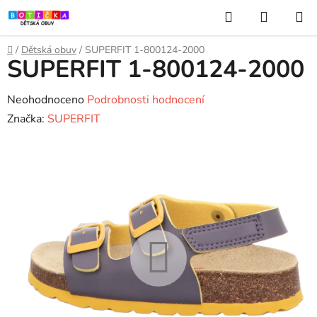
Přejít
Hledat
NÁKUP
na
KOŠÍK
obsah
Domů
/
Dětská obuv
/
SUPERFIT 1-800124-2000
SUPERFIT 1-800124-2000
Průměrné
Neohodnoceno
Podrobnosti hodnocení
hodnocení
Značka:
SUPERFIT
produktu
je
0,0
z
5
hvězdiček.