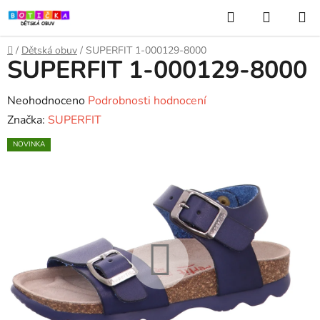
Přejít
Hledat
NÁKUP
na
KOŠÍK
obsah
Domů
/
Dětská obuv
/
SUPERFIT 1-000129-8000
SUPERFIT 1-000129-8000
Průměrné
Neohodnoceno
Podrobnosti hodnocení
hodnocení
Značka:
SUPERFIT
produktu
NOVINKA
je
0,0
z
5
hvězdiček.