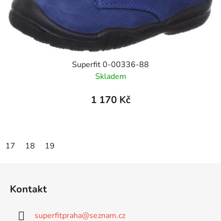
Superfit 0-00336-88
Skladem
1 170 Kč
17
18
19
Z
á
Kontakt
p
a
superfitpraha
@
seznam.cz
t