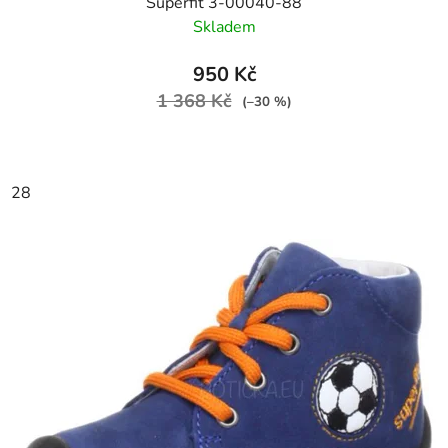
Superfit 3-00040-88
Skladem
950 Kč
1 368 Kč
(–30 %)
28