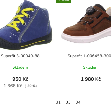
NOVINKA
Superfit 3-00040-88
Superfit 1-006458-30
Skladem
Skladem
950 Kč
1 980 Kč
1 368 Kč
(–30 %)
31
33
34