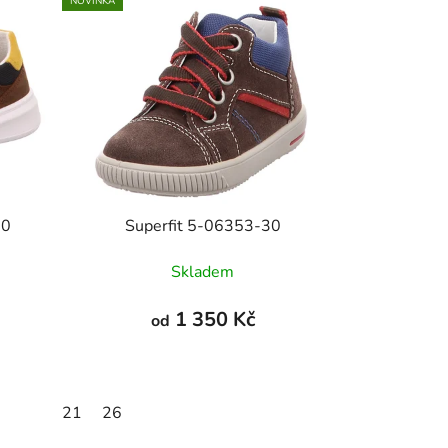
NOVINKA
00
Superfit 5-06353-30
Skladem
1 350 Kč
od
21
26