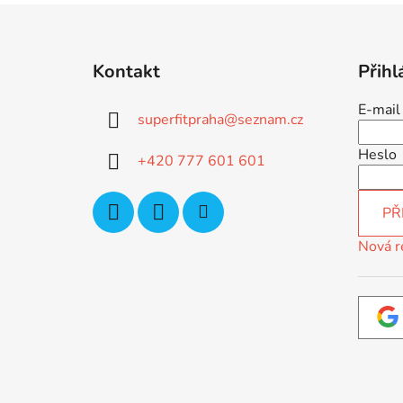
Z
á
Kontakt
Přihl
p
a
E-mail
superfitpraha
@
seznam.cz
t
í
Heslo
+420 777 601 601
PŘ
Nová r