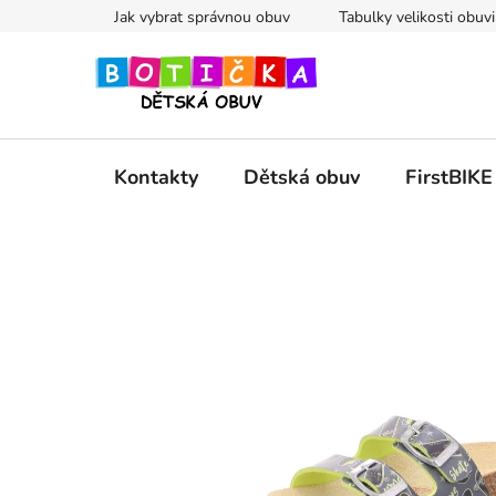
Přejít
Jak vybrat správnou obuv
Tabulky velikosti obuvi
na
obsah
Kontakty
Dětská obuv
FirstBIKE