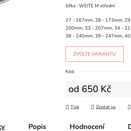
5
šířka : WEITE M střední
hvězdiček.
27 - 167mm, 28 - 173mm, 29
200mm, 33 - 207mm, 34 - 21
38 - 240mm, 39 - 247mm, 40
ZVOLTE VARIANTU
Kód:
od
650 Kč
Měrná cena:
Tisk
Zeptat se
ty
Popis
Hodnocení