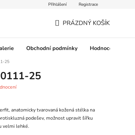
Přihlášení
Registrace
Obchodní podmínky
Ochrana osobních údajů
PRÁZDNÝ KOŠÍK
NÁKUPNÍ
KOŠÍK
alerie
Obchodní podmínky
Hodnocení obcho
11-25
00111-25
dnocení
rfit, anatomicky tvarovaná kožená stélka na
rotiskluzná podešev, možnost upravit šířku
 velmi lehké.