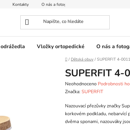
Kontakty
O nás a fotogalerie
Hodnocení obchodu
 odrážedla
Vložky ortopedické
O nás a fotog
Domů
/
Dětská obuv
/
SUPERFIT 4-001
SUPERFIT 4-
Průměrné
Neohodnoceno
Podrobnosti ho
hodnocení
Značka:
SUPERFIT
produktu
Nazouvací přezůvky značky Supe
je
korkovém podkladu, nebarvící p
0,0
dvěma sponami, nazouváky jsou
z