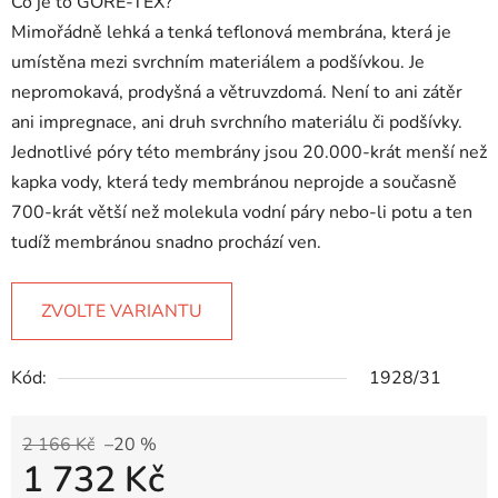
Co je to GORE-TEX?
Mimořádně lehká a tenká teflonová membrána, která je
umístěna mezi svrchním materiálem a podšívkou. Je
nepromokavá, prodyšná a větruvzdomá. Není to ani zátěr
ani impregnace, ani druh svrchního materiálu či podšívky.
Jednotlivé póry této membrány jsou 20.000-krát menší než
kapka vody, která tedy membránou neprojde a současně
700-krát větší než molekula vodní páry nebo-li potu a ten
tudíž membránou snadno prochází ven.
ZVOLTE VARIANTU
Kód:
1928/31
2 166 Kč
–20 %
1 732 Kč