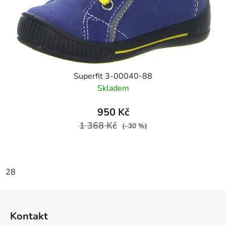
Superfit 3-00040-88
Skladem
950 Kč
1 368 Kč
(–30 %)
28
Z
á
Kontakt
p