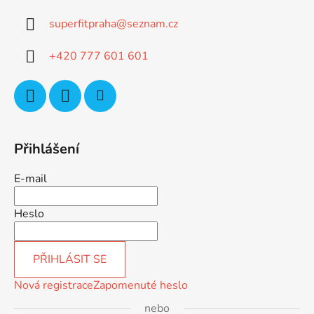
a
superfitpraha
@
seznam.cz
t
í
+420 777 601 601
Přihlášení
E-mail
Heslo
PŘIHLÁSIT SE
Nová registrace
Zapomenuté heslo
nebo