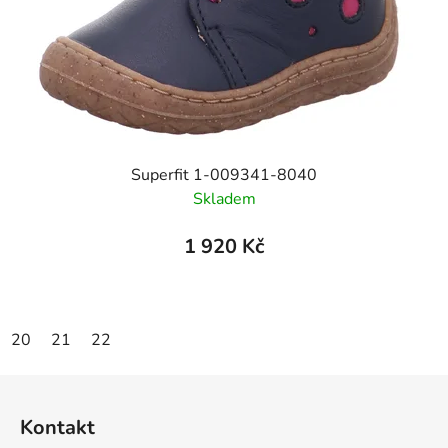
Superfit 1-009341-8040
Skladem
1 920 Kč
20
21
22
Z
á
Kontakt
p