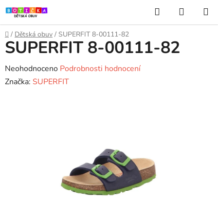
Přejít
Hledat
NÁKUP
na
KOŠÍK
obsah
Domů
/
Dětská obuv
/
SUPERFIT 8-00111-82
SUPERFIT 8-00111-82
Průměrné
Neohodnoceno
Podrobnosti hodnocení
hodnocení
Značka:
SUPERFIT
produktu
je
0,0
z
5
hvězdiček.