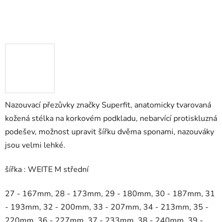
Nazouvací přezůvky značky Superfit, anatomicky tvarovaná
kožená stélka na korkovém podkladu, nebarvící protiskluzná
podešev, možnost upravit šířku dvěma sponami, nazouváky
jsou velmi lehké.
šířka : WEITE M střední
27 - 167mm, 28 - 173mm, 29 - 180mm, 30 - 187mm, 31
- 193mm, 32 - 200mm, 33 - 207mm, 34 - 213mm, 35 -
220mm, 36 - 227mm, 37 - 233mm, 38 - 240mm, 39 -