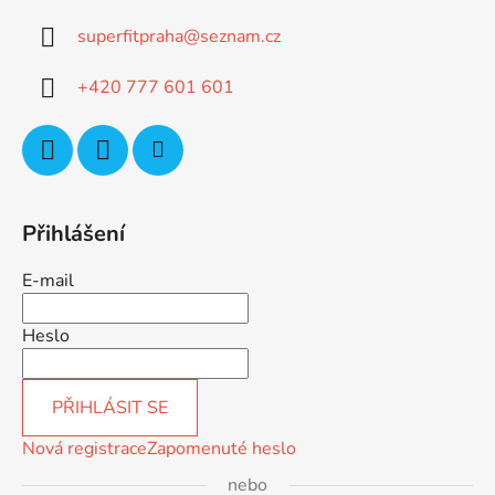
a
superfitpraha
@
seznam.cz
t
í
+420 777 601 601
Přihlášení
E-mail
Heslo
PŘIHLÁSIT SE
Nová registrace
Zapomenuté heslo
nebo