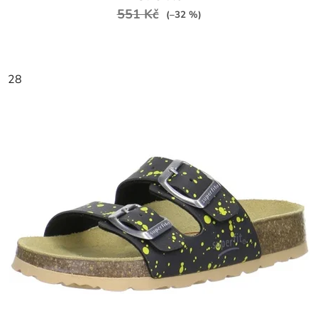
551 Kč
(–32 %)
28