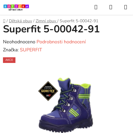
Přejít
Hledat
NÁKUP
na
KOŠÍK
obsah
Domů
/
Dětská obuv
/
Zimní obuv
/
Superfit 5-00042-91
Superfit 5-00042-91
Průměrné
Neohodnoceno
Podrobnosti hodnocení
hodnocení
Značka:
SUPERFIT
produktu
AKCE
je
0,0
z
5
hvězdiček.