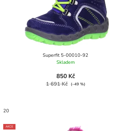
Superfit 5-00010-92
Skladem
850 Kč
1 691 Kč
(–49 %)
20
AKCE