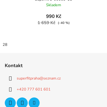
Skladem
990 Kč
1 659 Kč
(–40 %)
28
Z
á
Kontakt
p
a
superfitpraha
@
seznam.cz
t
í
+420 777 601 601