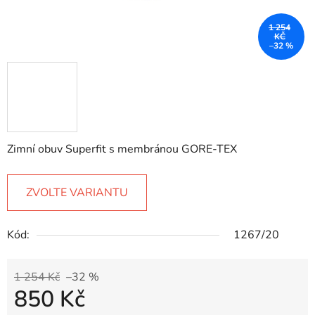
1 254
KČ
–32 %
Zimní obuv Superfit s membránou GORE-TEX
ZVOLTE VARIANTU
Kód:
1267/20
1 254 Kč
–32 %
850 Kč