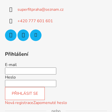
a
superfitpraha
@
seznam.cz
t
í
+420 777 601 601
Přihlášení
E-mail
Heslo
PŘIHLÁSIT SE
Nová registrace
Zapomenuté heslo
nebo