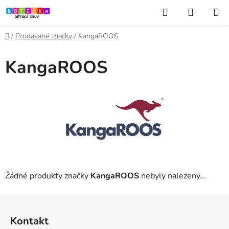
Přejít
Hledat
NÁKUP
na
KOŠÍK
obsah
Domů
/
Prodávané značky
/
KangaROOS
KangaROOS
Žádné produkty značky
KangaROOS
nebyly nalezeny...
Z
á
Kontakt
p