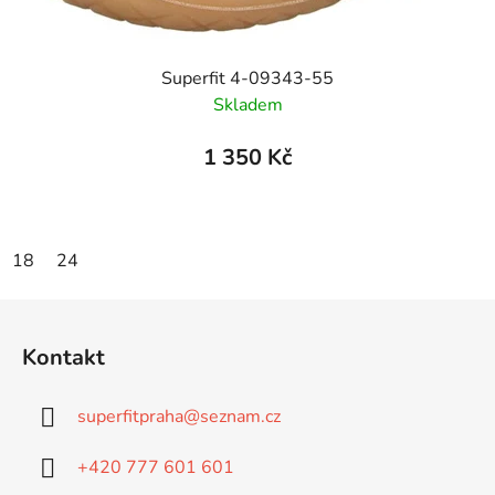
Superfit 4-09343-55
Skladem
1 350 Kč
18
24
Z
á
Kontakt
p
a
superfitpraha
@
seznam.cz
t
í
+420 777 601 601