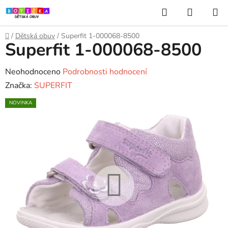
Přejít
Hledat
NÁKUP
na
KOŠÍK
obsah
Domů
/
Dětská obuv
/
Superfit 1-000068-8500
Superfit 1-000068-8500
Průměrné
Neohodnoceno
Podrobnosti hodnocení
hodnocení
Značka:
SUPERFIT
produktu
NOVINKA
je
0,0
z
5
hvězdiček.