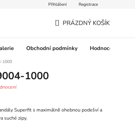
Přihlášení
Registrace
Obchodní podmínky
Ochrana osobních údajů
PRÁZDNÝ KOŠÍK
NÁKUPNÍ
KOŠÍK
alerie
Obchodní podmínky
Hodnocení obcho
4-1000
09004-1000
dnocení
sandály Superfit s maximálně ohebnou podešví a
a suché zipy.