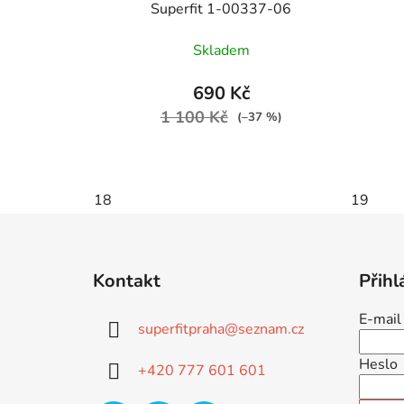
Superfit 1-00337-06
Skladem
690 Kč
1 100 Kč
(–37 %)
18
19
Z
á
Kontakt
Přihl
p
a
E-mail
superfitpraha
@
seznam.cz
t
í
Heslo
+420 777 601 601