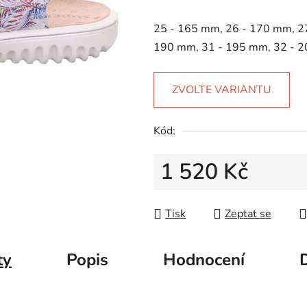
5
hvězdiček.
25 - 165 mm, 26 - 170 mm, 2
190 mm, 31 - 195 mm, 32 - 
ZVOLTE VARIANTU
Kód:
1 520 Kč
Měrná cena:
Tisk
Zeptat se
ty
Popis
Hodnocení