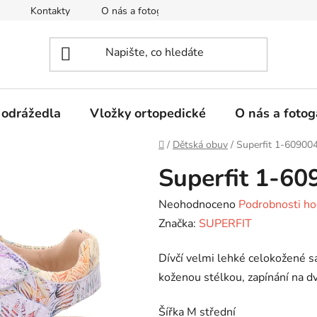
Kontakty
O nás a fotogalerie
Hodnocení obchodu
 odrážedla
Vložky ortopedické
O nás a fotog
Domů
/
Dětská obuv
/
Superfit 1-60900
Superfit 1-6
Průměrné
Neohodnoceno
Podrobnosti ho
hodnocení
Značka:
SUPERFIT
produktu
Dívčí velmi lehké celokožené 
je
koženou stélkou, zapínání na dv
0,0
z
Šířka M střední