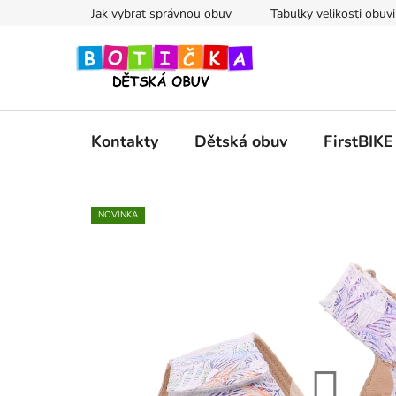
Přejít
Jak vybrat správnou obuv
Tabulky velikosti obuvi
na
obsah
Kontakty
Dětská obuv
FirstBIKE
NOVINKA